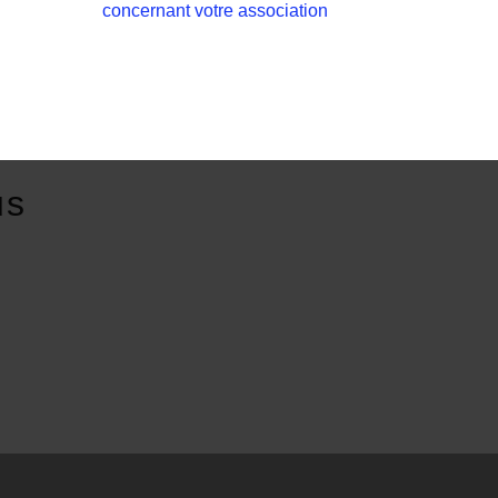
concernant votre association
us
E