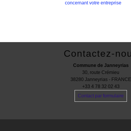
concernant votre entreprise
Contactez-no
Commune de Janneyrias
30, route Crémieu
38280 Janneyrias - FRANC
+33 4 78 32 02 43
Contact par formulaire