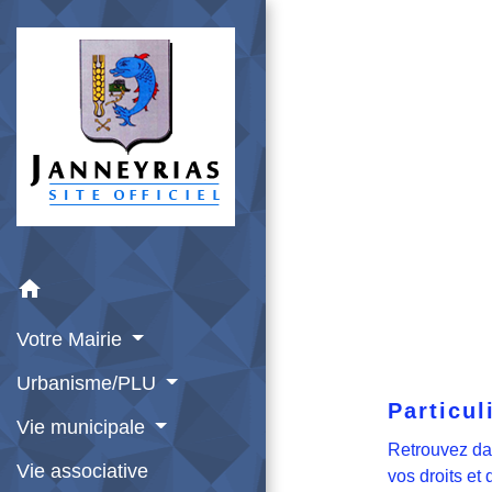
home
Votre Mairie
Urbanisme/PLU
Particul
Vie municipale
Retrouvez da
Vie associative
vos droits et